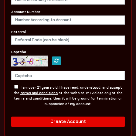
Account Number
Referral
Captcha
I am over 21 years old. I have read, understood, and accept
the
terms and conditions
of the website, if I violate any of the
terms and conditions, then it will be ground for termination or
suspension of my account.
Create Account