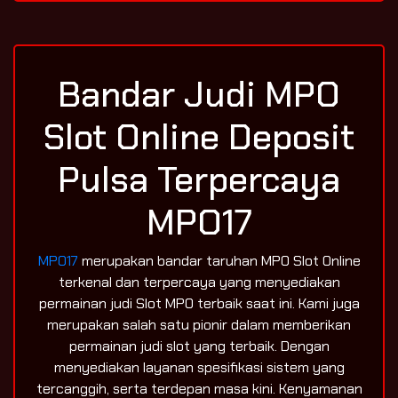
Bandar Judi MPO
Slot Online Deposit
Pulsa Terpercaya
MPO17
MPO17
merupakan bandar taruhan MPO Slot Online
terkenal dan terpercaya yang menyediakan
permainan judi Slot MPO terbaik saat ini. Kami juga
merupakan salah satu pionir dalam memberikan
permainan judi slot yang terbaik. Dengan
menyediakan layanan spesifikasi sistem yang
tercanggih, serta terdepan masa kini. Kenyamanan